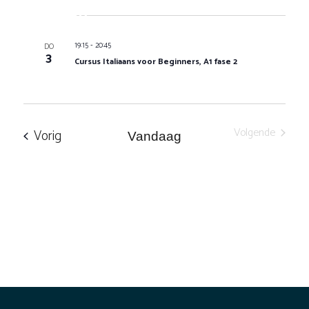
Dec 2026
-
19:15
20:45
DO
3
Cursus Italiaans voor Beginners, A1 fase 2
Volgende
Evenementen
Vorig
Vandaag
Evenement