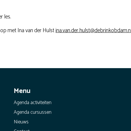
r les.
 op met Ina van der Hulst
ina.van.der.hulst@debrinkobdam.n
Menu
Agenda activiteiten
Agenda cursussen
Nieuws