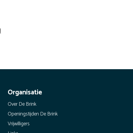
l
Organisatie
Over De Brink
Openingstijden De Brink
Vrijwilligers