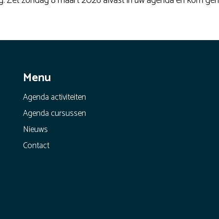
ag. Zet zondag 8 maart 2026 alvast in uw agenda en kom ge
Menu
Agenda activiteiten
Agenda cursussen
Nieuws
Contact