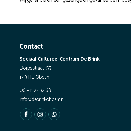
Wij garanderen een gezellige en gevarieerde midd
Contact
Sociaal-Cultureel Centrum De Brink
Dorpsstraat 155
1713 HE Obdam
06 – 11 23 32 68
info@debrinkobdam.nl