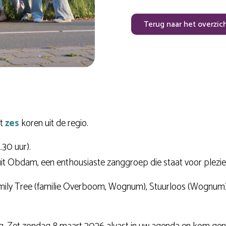
Terug naar het overzic
st
zes
koren uit de regio.
.30 uur).
uit Obdam, een enthousiaste zanggroep die staat voor plezi
mily Tree (familie Overboom, Wognum), Stuurloos (Wognum), F