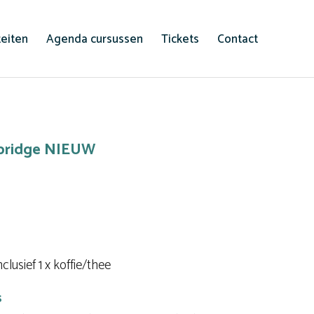
teiten
Agenda cursussen
Tickets
Contact
mbridge NIEUW
lusief 1 x koffie/thee
s