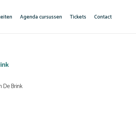
teiten
Agenda cursussen
Tickets
Contact
ink
m De Brink