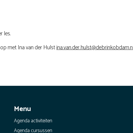
r les.
 op met Ina van der Hulst
ina.van.der.hulst@debrinkobdam.n
Menu
Agenda activiteiten
Agenda cursussen