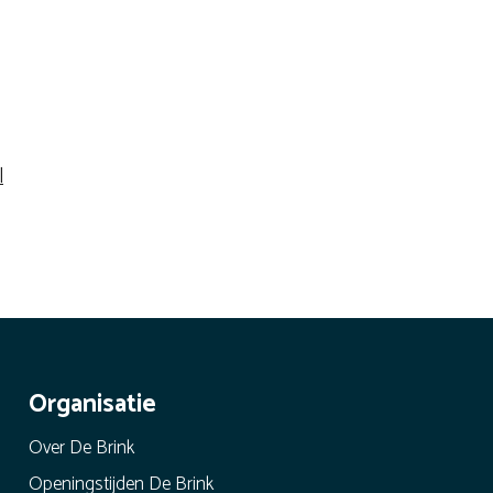
l
Organisatie
Over De Brink
Openingstijden De Brink