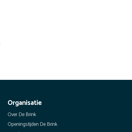
l
Organisatie
Over De Brink
Openingstijden De Brink