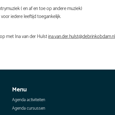
ntrymuziek ( en af en toe op andere muziek)
voor iedere leeftijd toegankelijk.
 op met Ina van der Hulst
ina.van.der.hulst@debrinkobdam.n
Menu
Agenda activiteiten
Agenda cursussen