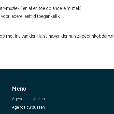
ntrymuziek ( en af en toe op andere muziek)
voor iedere leeftijd toegankelijk.
 op met Ina van der Hulst
ina.van.der.hulst@debrinkobdam.n
Menu
Agenda activiteiten
Agenda cursussen