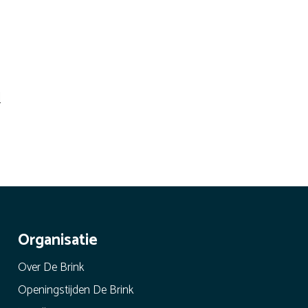
l
Organisatie
Over De Brink
Openingstijden De Brink