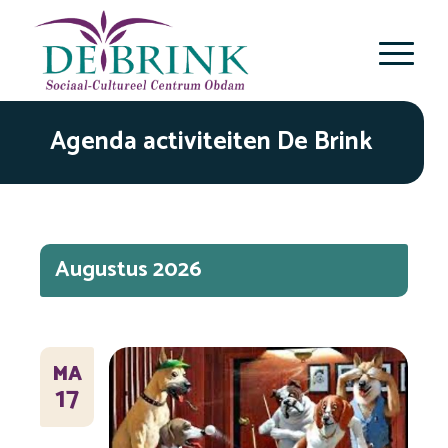
Agenda activiteiten De Brink
Selecteer
een
datum.
Augustus 2026
MA
17