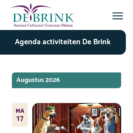
Agenda activiteiten De Brink
Selecteer
een
datum.
Augustus 2026
MA
17